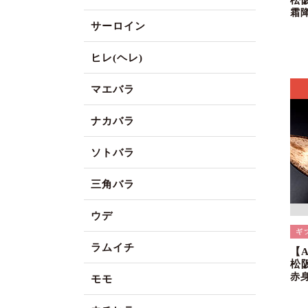
松
霜
サーロイン
ヒレ(ヘレ)
マエバラ
ナカバラ
ソトバラ
三角バラ
ウデ
ラムイチ
【
松
赤
モモ