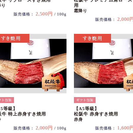
阪牛 リブロースすき焼用
松阪牛 プレミアム肩ロー
用
降り
霜降り
2,500円
販売価格：
/ 100g
2,000
販売価格：
A5等級】
【A5等級】
阪牛 特上赤身すき焼用
松阪牛 赤身すき焼用
身
赤身
2,000円
1,600
販売価格：
/ 100g
販売価格：