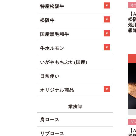
特産松阪牛
【
松
松阪牛
焼
霜
国産黒毛和牛
牛ホルモン
いがやもちぶた(国産)
日常使い
オリジナル商品
業務卸
肩ロース
【
リブロース