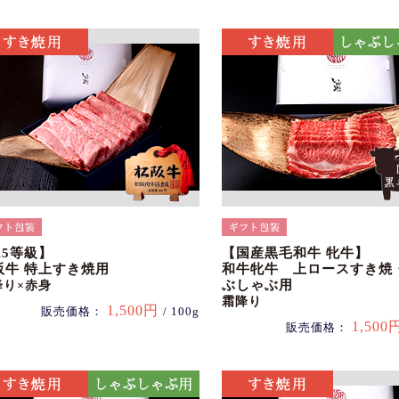
A5等級】
【国産黒毛和牛 牝牛】
阪牛 特上すき焼用
和牛牝牛 上ロースすき焼
ぶしゃぶ用
降り×赤身
霜降り
1,500円
販売価格：
/ 100g
1,500
販売価格：