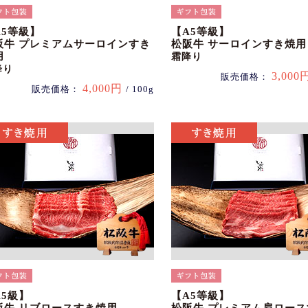
A5等級】
【A5等級】
阪牛 プレミアムサーロインすき
松阪牛 サーロインすき焼用
用
霜降り
降り
3,000
販売価格：
4,000円
販売価格：
/ 100g
A5級】
【A5等級】