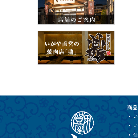
商品
い
い
仙