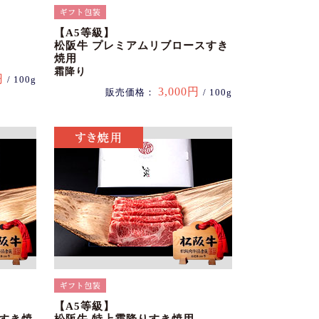
【A5等級】
松阪牛 プレミアムリブロースすき
焼用
霜降り
円
/ 100g
3,000円
販売価格：
/ 100g
【A5等級】