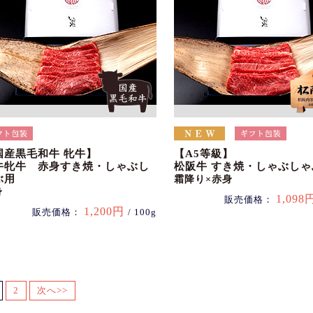
国産黒毛和牛 牝牛】
【A5等級】
牛牝牛 赤身すき焼・しゃぶし
松阪牛 すき焼・しゃぶしゃ
ぶ用
霜降り×赤身
身
1,098
販売価格：
1,200円
販売価格：
/ 100g
2
次へ>>