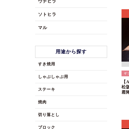
ウチヒラ
ソトヒラ
マル
用途から探す
すき焼用
しゃぶしゃぶ用
【
松
ステーキ
霜
焼肉
切り落とし
ブロック