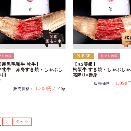
国産黒毛和牛 牝牛】
【A5等級】
牛牝牛 赤身すき焼・しゃぶし
松阪牛 すき焼・しゃぶしゃ
ぶ用
霜降り×赤身
身
1,098
販売価格：
1,200円
販売価格：
/ 100g
2
次へ>>