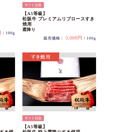
【A5等級】
松阪牛 プレミアムリブロースすき
焼用
霜降り
円
/ 100g
3,000円
販売価格：
/ 100g
【A5等級】