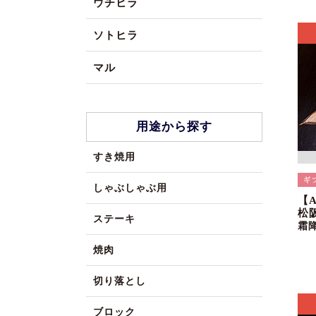
ウチヒラ
ソトヒラ
マル
用途から探す
すき焼用
しゃぶしゃぶ用
【
松
ステーキ
霜
焼肉
切り落とし
ブロック