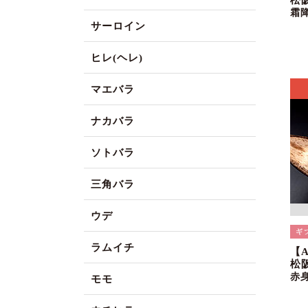
松
霜
サーロイン
ヒレ(ヘレ)
マエバラ
ナカバラ
ソトバラ
三角バラ
ウデ
ラムイチ
【
松
赤
モモ