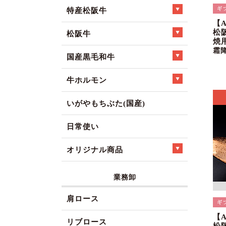
特産松阪牛
【
松
松阪牛
焼
霜
国産黒毛和牛
牛ホルモン
いがやもちぶた(国産)
日常使い
オリジナル商品
業務卸
肩ロース
【
リブロース