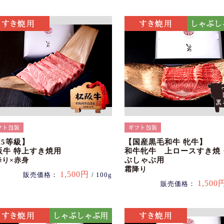
A5等級】
【国産黒毛和牛 牝牛】
阪牛 特上すき焼用
和牛牝牛 上ロースすき焼
ぶしゃぶ用
降り×赤身
霜降り
1,500円
販売価格：
/ 100g
1,500
販売価格：