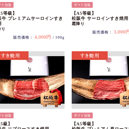
A5等級】
【A5等級】
阪牛 プレミアムサーロインすき
松阪牛 サーロインすき焼用
用
霜降り
降り
3,000
販売価格：
4,000円
販売価格：
/ 100g
A5級】
【A5等級】