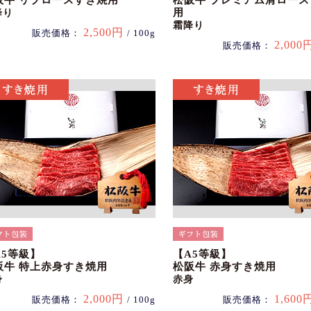
阪牛 リブロースすき焼用
松阪牛 プレミアム肩ロー
用
降り
霜降り
2,500円
販売価格：
/ 100g
2,000
販売価格：
A5等級】
【A5等級】
阪牛 特上赤身すき焼用
松阪牛 赤身すき焼用
身
赤身
2,000円
1,600
販売価格：
/ 100g
販売価格：