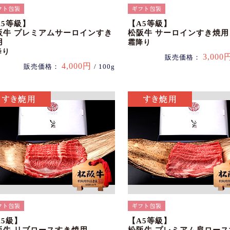
A5等級】
【A5等級】
阪牛 プレミアムサーロインすき
松阪牛 サーロインすき焼用
用
霜降り
降り
3,000
販売価格：
4,000円
販売価格：
/ 100g
A5級】
【A5等級】