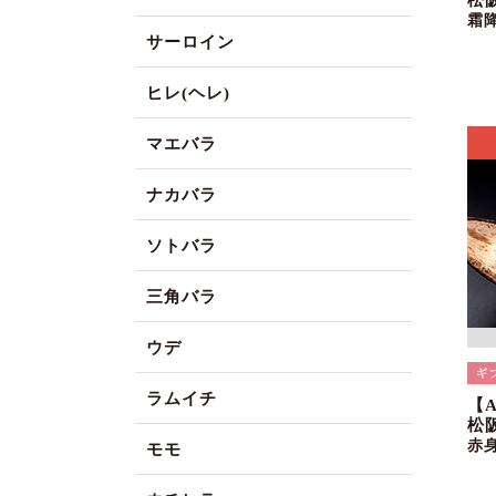
松
霜
サーロイン
ヒレ(ヘレ)
マエバラ
ナカバラ
ソトバラ
三角バラ
ウデ
ラムイチ
【
松
赤
モモ