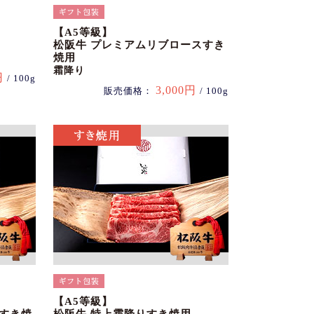
【A5等級】
松阪牛 プレミアムリブロースすき
焼用
霜降り
円
/ 100g
3,000円
販売価格：
/ 100g
【A5等級】