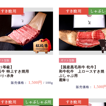
A5等級】
【国産黒毛和牛 牝牛】
阪牛 特上すき焼用
和牛牝牛 上ロースすき焼
ぶしゃぶ用
降り×赤身
霜降り
1,500円
販売価格：
/ 100g
1,500
販売価格：