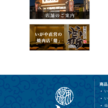
商品
い
い
仙