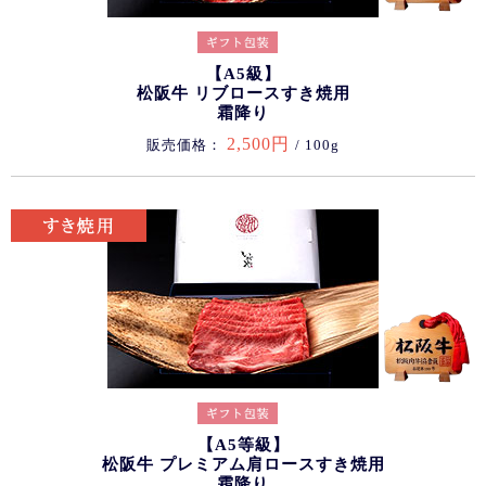
【A5級】
松阪牛 リブロースすき焼用
霜降り
2,500円
販売価格：
/ 100g
【A5等級】
松阪牛 プレミアム肩ロースすき焼用
霜降り