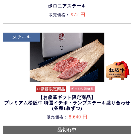
ボロニアステーキ
972 円
販売価格：
【お歳暮ギフト限定商品】
プレミアム松阪牛 特選イチボ・ランプステーキ盛り合わせ
(各種1枚ずつ)
8,640 円
販売価格：
品切れ中