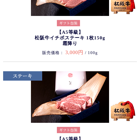
【A5等級】
松阪牛イチボステーキ 1枚150g
霜降り
3,000円
販売価格：
/ 100g
【A5等級】