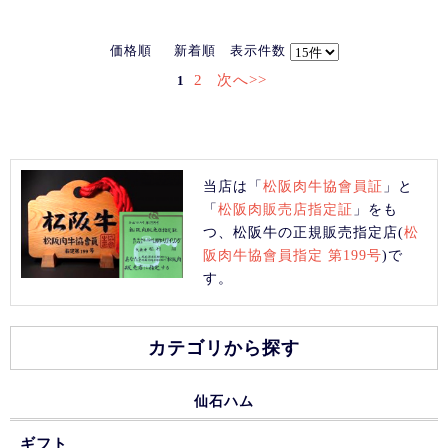
価格順
新着順
表示件数
2
次へ>>
1
当店は「
松阪肉牛協會員証
」と
「
松阪肉販売店指定証
」をも
つ、松阪牛の正規販売指定店(
松
阪肉牛協會員指定 第199号
)で
す。
カテゴリから探す
仙石ハム
ギフト