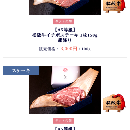
【A5等級】
松阪牛イチボステーキ 1枚150g
霜降り
3,000円
販売価格：
/ 100g
【A5等級】