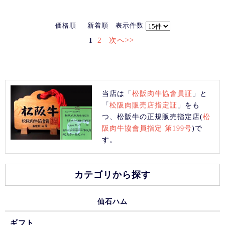
価格順
新着順
表示件数
2
次へ>>
1
当店は「
松阪肉牛協會員証
」と
「
松阪肉販売店指定証
」をも
つ、松阪牛の正規販売指定店(
松
阪肉牛協會員指定 第199号
)で
す。
カテゴリから探す
仙石ハム
ギフト