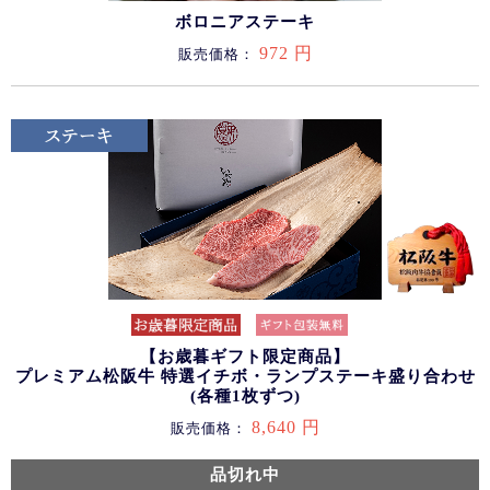
ボロニアステーキ
972 円
販売価格：
【お歳暮ギフト限定商品】
プレミアム松阪牛 特選イチボ・ランプステーキ盛り合わせ
(各種1枚ずつ)
8,640 円
販売価格：
品切れ中