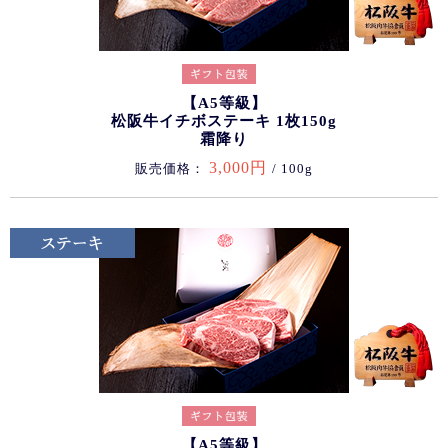
【A5等級】
松阪牛イチボステーキ 1枚150g
霜降り
3,000円
販売価格：
/ 100g
【A5等級】