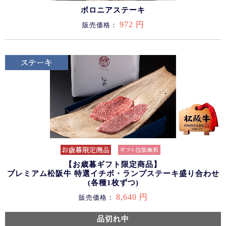
ボロニアステーキ
972 円
販売価格：
【お歳暮ギフト限定商品】
プレミアム松阪牛 特選イチボ・ランプステーキ盛り合わせ
(各種1枚ずつ)
8,640 円
販売価格：
品切れ中