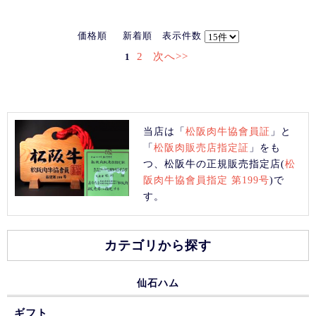
価格順
新着順
表示件数
2
次へ>>
1
当店は「
松阪肉牛協會員証
」と
「
松阪肉販売店指定証
」をも
つ、松阪牛の正規販売指定店(
松
阪肉牛協會員指定 第199号
)で
す。
カテゴリから探す
仙石ハム
ギフト