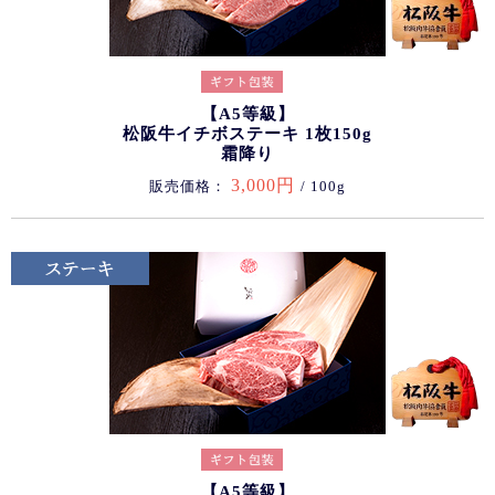
【A5等級】
松阪牛イチボステーキ 1枚150g
霜降り
3,000円
販売価格：
/ 100g
【A5等級】