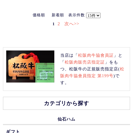
価格順
新着順
表示件数
2
次へ>>
1
当店は「
松阪肉牛協會員証
」と
「
松阪肉販売店指定証
」をも
つ、松阪牛の正規販売指定店(
松
阪肉牛協會員指定 第199号
)で
す。
カテゴリから探す
仙石ハム
ギフト