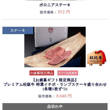
ボロニアステーキ
972 円
販売価格：
【お歳暮ギフト限定商品】
プレミアム松阪牛 特選イチボ・ランプステーキ盛り合わせ
(各種1枚ずつ)
8,640 円
販売価格：
品切れ中