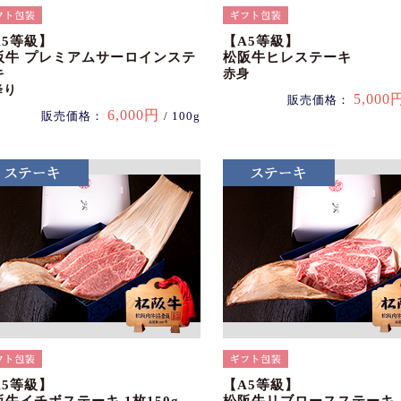
A5等級】
【A5等級】
阪牛 プレミアムサーロインステ
松阪牛ヒレステーキ
キ
赤身
降り
5,000
販売価格：
6,000円
販売価格：
/ 100g
A5等級】
【A5等級】