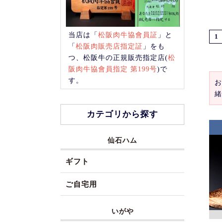
当店は「
松阪肉牛協會員証
」と
1
「
松阪肉販売店指定証
」をも
つ、松阪牛の正規販売指定店(
松
阪肉牛協會員指定 第199号
)で
す。
お
緒
カテゴリから探す
仙石ハム
ギフト
ご自宅用
いがや