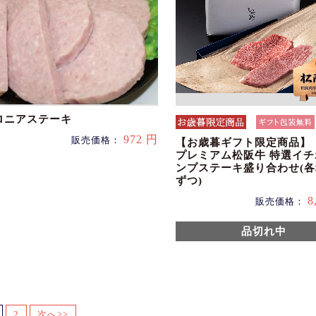
ロニアステーキ
972 円
販売価格：
【お歳暮ギフト限定商品】
プレミアム松阪牛 特選イ
ンプステーキ盛り合わせ(各
ずつ)
8
販売価格：
品切れ中
2
次へ>>