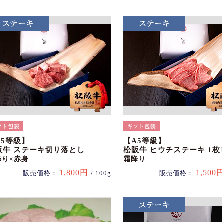
A5等級】
【A5等級】
阪牛 ステーキ切り落とし
松阪牛 ヒウチステーキ 1枚1
降り×赤身
霜降り
1,800円
1,500
販売価格：
/ 100g
販売価格：