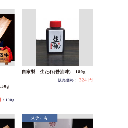
自家製 生たれ(醤油味) 180g
324 円
販売価格：
50g
円
/ 100g