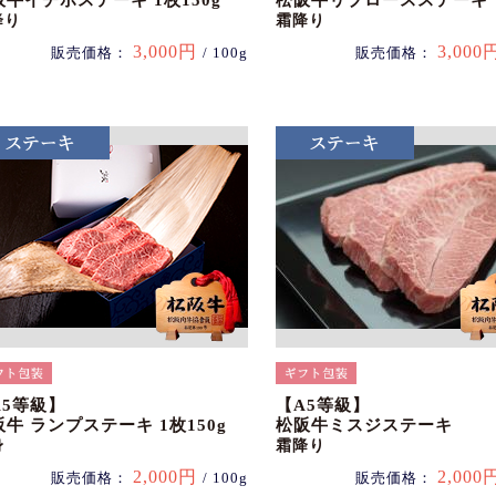
阪牛イチボステーキ 1枚150g
松阪牛リブロースステーキ
降り
霜降り
3,000円
3,000
販売価格：
/ 100g
販売価格：
A5等級】
【A5等級】
牛 ランプステーキ 1枚150g
松阪牛ミスジステーキ
身
霜降り
2,000円
2,000
販売価格：
/ 100g
販売価格：