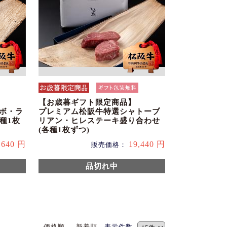
【お歳暮ギフト限定商品】
チボ・ラ
プレミアム松阪牛特選シャトーブ
種1枚
リアン・ヒレステーキ盛り合わせ
(各種1枚ずつ)
,640 円
19,440 円
販売価格：
品切れ中
価格順
新着順
表示件数