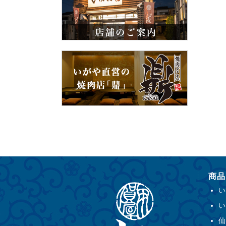
商品
い
い
仙