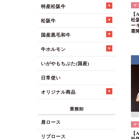
特産松阪牛
【
松
松阪牛
ー
霜
国産黒毛和牛
牛ホルモン
いがやもちぶた(国産)
日常使い
オリジナル商品
業務卸
肩ロース
【
リブロース