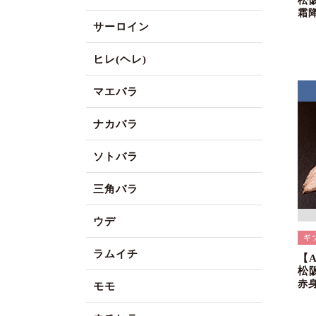
松
霜
サーロイン
ヒレ(ヘレ)
マエバラ
ナカバラ
ソトバラ
三角バラ
ウデ
ラムイチ
【
松阪
赤
モモ