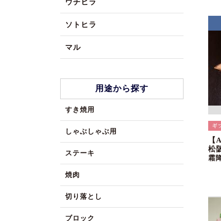
ウチヒラ
ソトヒラ
マル
用途から探す
すき焼用
しゃぶしゃぶ用
【
松
ステーキ
霜
焼肉
切り落とし
ブロック