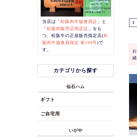
当店は「
松阪肉牛協會員証
」と
1
「
松阪肉販売店指定証
」をも
つ、松阪牛の正規販売指定店(
松
阪肉牛協會員指定 第199号
)で
す。
お
緒
カテゴリから探す
仙石ハム
ギフト
ご自宅用
いがや