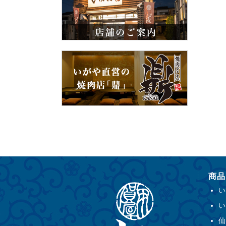
商品
い
い
仙