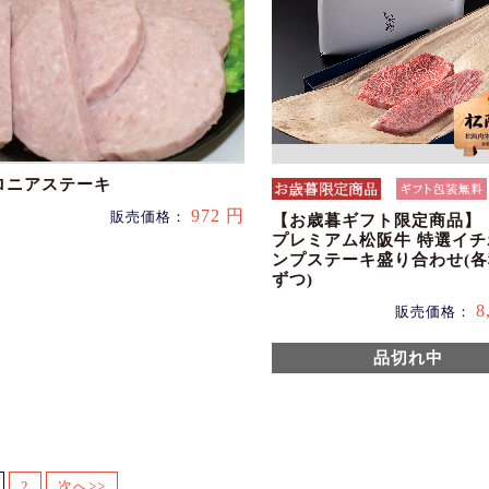
ロニアステーキ
972 円
販売価格：
【お歳暮ギフト限定商品】
プレミアム松阪牛 特選イ
ンプステーキ盛り合わせ(各
ずつ)
8
販売価格：
品切れ中
2
次へ>>