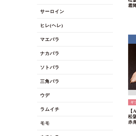
松
霜
サーロイン
ヒレ(ヘレ)
マエバラ
ナカバラ
ソトバラ
三角バラ
ウデ
ラムイチ
【
松阪
赤
モモ