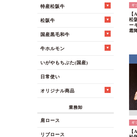
特産松阪牛
【
松
松阪牛
ー
霜
国産黒毛和牛
牛ホルモン
いがやもちぶた(国産)
日常使い
オリジナル商品
業務卸
肩ロース
【
リブロース