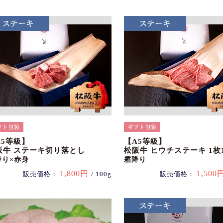
A5等級】
【A5等級】
阪牛 ステーキ切り落とし
松阪牛 ヒウチステーキ 1枚1
降り×赤身
霜降り
1,800円
1,500
販売価格：
/ 100g
販売価格：