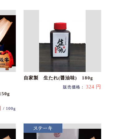
自家製 生たれ(醤油味) 180g
324 円
販売価格：
50g
円
/ 100g