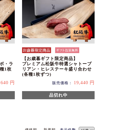
【お歳暮ギフト限定商品】
チボ・ラ
プレミアム松阪牛特選シャトーブ
種1枚
リアン・ヒレステーキ盛り合わせ
(各種1枚ずつ)
,640 円
19,440 円
販売価格：
品切れ中
価格順
新着順
表示件数