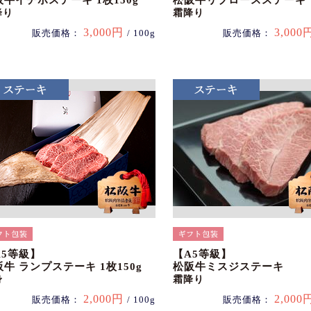
阪牛イチボステーキ 1枚150g
松阪牛リブロースステーキ
降り
霜降り
3,000円
3,000
販売価格：
/ 100g
販売価格：
A5等級】
【A5等級】
牛 ランプステーキ 1枚150g
松阪牛ミスジステーキ
身
霜降り
2,000円
2,000
販売価格：
/ 100g
販売価格：