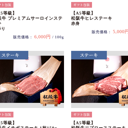
A5等級】
【A5等級】
阪牛 プレミアムサーロインステ
松阪牛ヒレステーキ
キ
赤身
降り
5,000
販売価格：
6,000円
販売価格：
/ 100g
A5等級】
【A5等級】