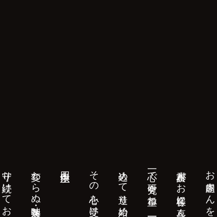
守り続けております。
変わらぬ味・製法を
四十年以上
その心を受け継ぎ、
込めて造り始めました。
一心で研究を重ね、一日一本心を
木村貢がお客様に喜んで頂きたい
お肉屋さんを営んでいた創業者