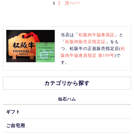
2
次へ>>
1
当店は「
松阪肉牛協會員証
」と
「
松阪肉販売店指定証
」をも
つ、松阪牛の正規販売指定店(
松
阪肉牛協會員指定 第199号
)で
す。
カテゴリから探す
仙石ハム
ギフト
ご自宅用