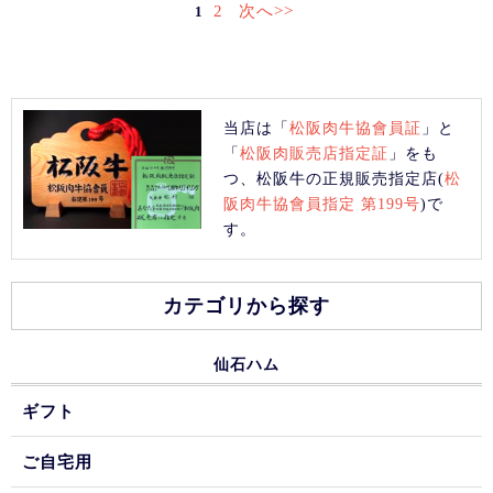
2
次へ>>
1
当店は「
松阪肉牛協會員証
」と
「
松阪肉販売店指定証
」をも
つ、松阪牛の正規販売指定店(
松
阪肉牛協會員指定 第199号
)で
す。
カテゴリから探す
仙石ハム
ギフト
ご自宅用