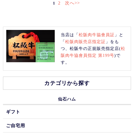
2
次へ>>
1
当店は「
松阪肉牛協會員証
」と
「
松阪肉販売店指定証
」をも
つ、松阪牛の正規販売指定店(
松
阪肉牛協會員指定 第199号
)で
す。
カテゴリから探す
仙石ハム
ギフト
ご自宅用