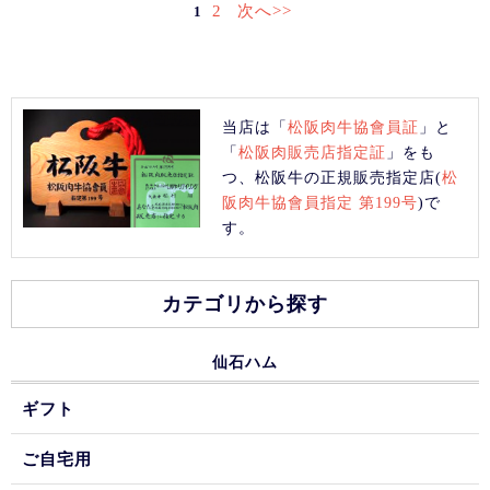
2
次へ>>
1
当店は「
松阪肉牛協會員証
」と
「
松阪肉販売店指定証
」をも
つ、松阪牛の正規販売指定店(
松
阪肉牛協會員指定 第199号
)で
す。
カテゴリから探す
仙石ハム
ギフト
ご自宅用