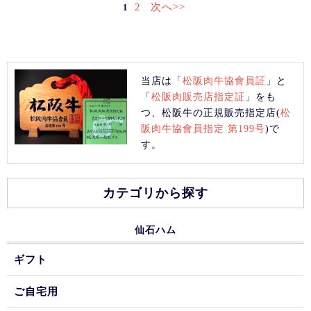
2
次へ>>
1
当店は「
松阪肉牛協會員証
」と
「
松阪肉販売店指定証
」をも
つ、松阪牛の正規販売指定店(
松
阪肉牛協會員指定 第199号
)で
す。
カテゴリから探す
仙石ハム
ギフト
ご自宅用