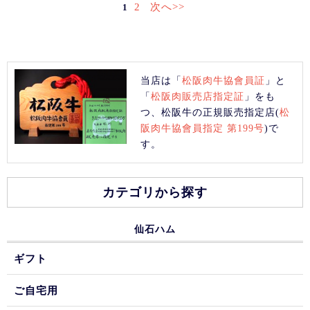
2
次へ>>
1
当店は「
松阪肉牛協會員証
」と
「
松阪肉販売店指定証
」をも
つ、松阪牛の正規販売指定店(
松
阪肉牛協會員指定 第199号
)で
す。
カテゴリから探す
仙石ハム
ギフト
ご自宅用