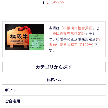
2
次へ>>
1
当店は「
松阪肉牛協會員証
」と
「
松阪肉販売店指定証
」をも
つ、松阪牛の正規販売指定店(
松
阪肉牛協會員指定 第199号
)で
す。
カテゴリから探す
仙石ハム
ギフト
ご自宅用