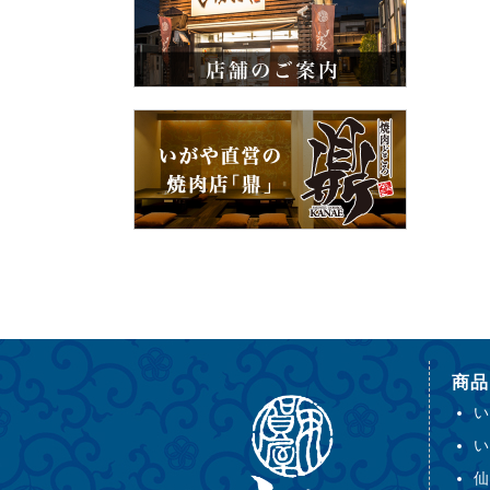
商品
い
い
仙