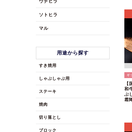
ウチヒラ
ソトヒラ
マル
用途から探す
すき焼用
しゃぶしゃぶ用
【
和
ステーキ
ぶ
霜
焼肉
切り落とし
ブロック