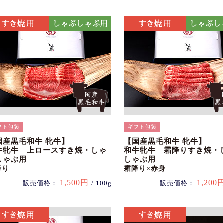
国産黒毛和牛 牝牛】
【国産黒毛和牛 牝牛】
牛牝牛 上ロースすき焼・しゃ
和牛牝牛 霜降りすき焼・
しゃぶ用
しゃぶ用
降り
霜降り×赤身
1,500円
1,200
販売価格：
/ 100g
販売価格：