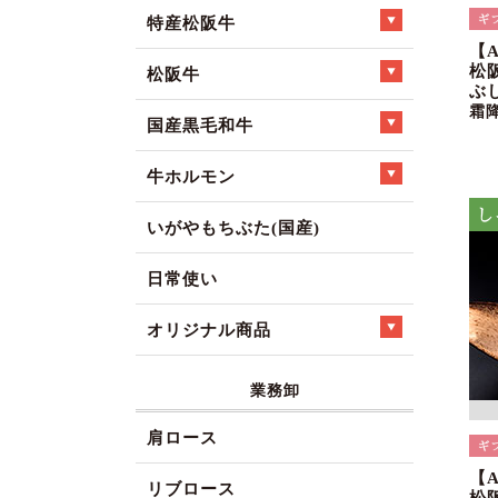
特産松阪牛
【
松
松阪牛
ぶ
霜
国産黒毛和牛
牛ホルモン
いがやもちぶた(国産)
日常使い
オリジナル商品
業務卸
肩ロース
【
リブロース