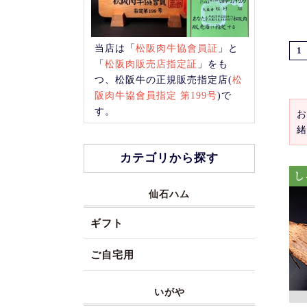
当店は「
松阪肉牛協會員証
」と
1
「
松阪肉販売店指定証
」をも
つ、松阪牛の正規販売指定店(
松
阪肉牛協會員指定 第199号
)で
す。
お
緒
カテゴリから探す
仙石ハム
ギフト
ご自宅用
いがや