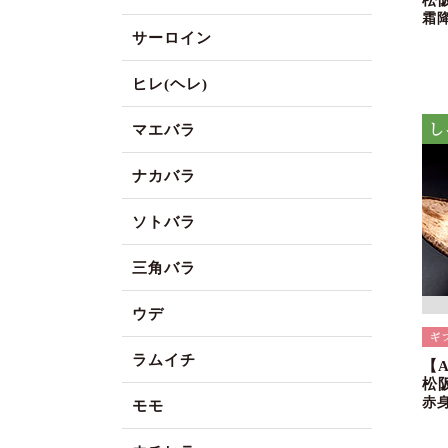
松
霜
サーロイン
ヒレ(ヘレ)
マエバラ
ナカバラ
ソトバラ
三角バラ
ウデ
ラムイチ
【
松
赤
モモ