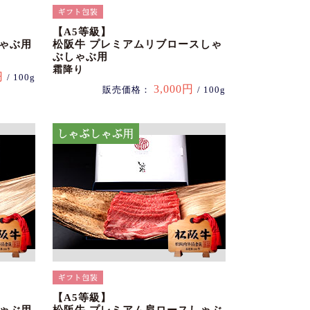
【A5等級】
しゃぶ用
松阪牛 プレミアムリブロースしゃ
ぶしゃぶ用
霜降り
円
/ 100g
3,000円
販売価格：
/ 100g
【A5等級】