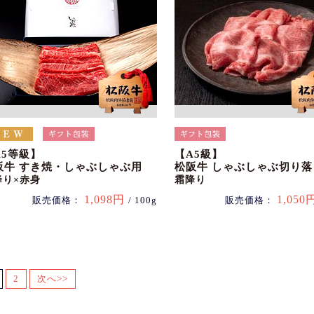
A5等級】
【A5級】
阪牛 すき焼・しゃぶしゃぶ用
松阪牛 しゃぶしゃぶ切り落
降り×赤身
霜降り
1,098円
1,050
販売価格：
/ 100g
販売価格：
2
次へ>>