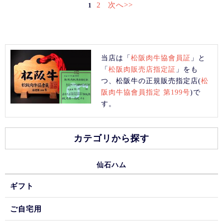
2
次へ>>
1
当店は「
松阪肉牛協會員証
」と
「
松阪肉販売店指定証
」をも
つ、松阪牛の正規販売指定店(
松
阪肉牛協會員指定 第199号
)で
す。
カテゴリから探す
仙石ハム
ギフト
ご自宅用