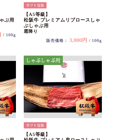
【A5等級】
しゃぶ用
松阪牛 プレミアムリブロースしゃ
ぶしゃぶ用
霜降り
円
/ 100g
3,000円
販売価格：
/ 100g
【A5等級】