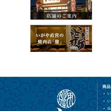
商品
い
い
仙