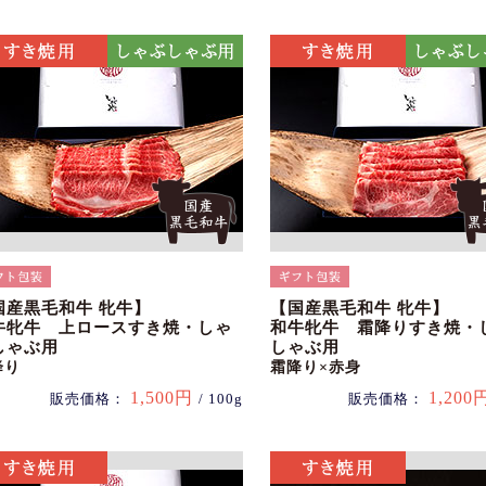
国産黒毛和牛 牝牛】
【国産黒毛和牛 牝牛】
牛牝牛 上ロースすき焼・しゃ
和牛牝牛 霜降りすき焼・
しゃぶ用
しゃぶ用
降り
霜降り×赤身
1,500円
1,200
販売価格：
/ 100g
販売価格：