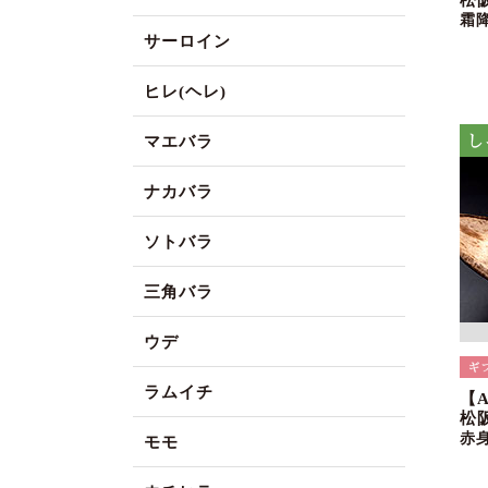
松
霜
サーロイン
ヒレ(ヘレ)
マエバラ
ナカバラ
ソトバラ
三角バラ
ウデ
ラムイチ
【
松
赤
モモ