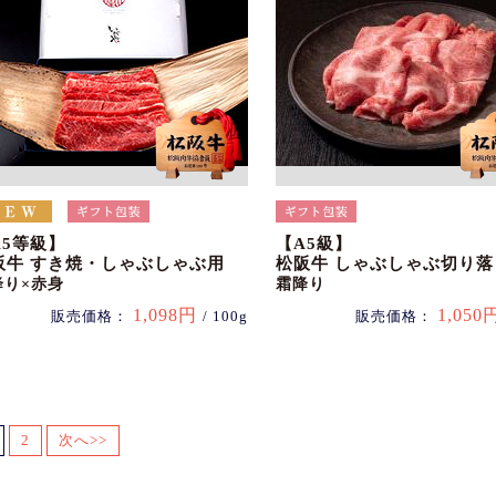
A5等級】
【A5級】
阪牛 すき焼・しゃぶしゃぶ用
松阪牛 しゃぶしゃぶ切り落
降り×赤身
霜降り
1,098円
1,050
販売価格：
/ 100g
販売価格：
2
次へ>>