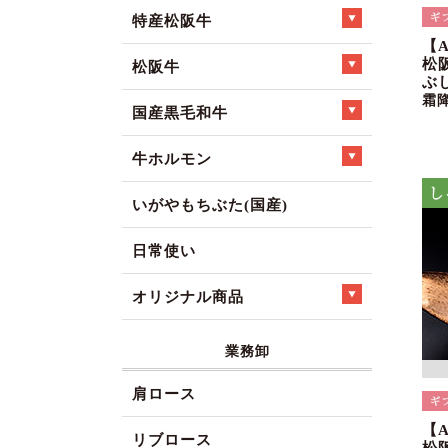
特産松阪牛
【
松
松阪牛
ぶ
霜
国産黒毛和牛
牛ホルモン
いがやもちぶた(国産)
日常使い
オリジナル商品
業務卸
肩ロース
【
リブロース