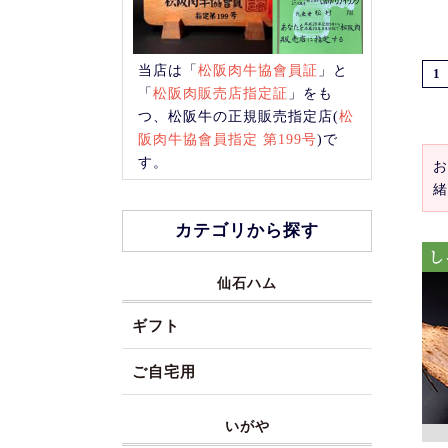
当店は「
松阪肉牛協會員証
」と
1
「
松阪肉販売店指定証
」をも
つ、松阪牛の正規販売指定店(
松
阪肉牛協會員指定 第199号
)で
す。
お
緒
カテゴリから探す
仙石ハム
ギフト
ご自宅用
いがや