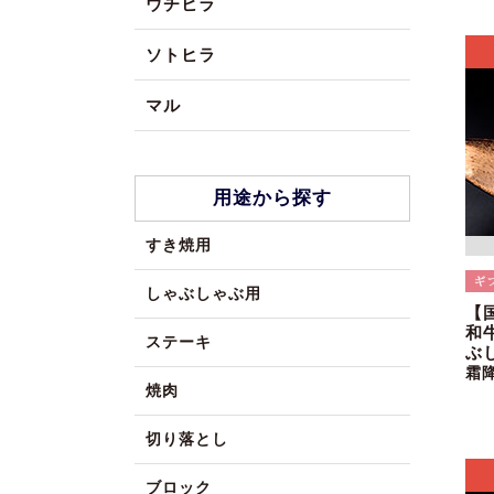
ウチヒラ
ソトヒラ
マル
用途から探す
すき焼用
しゃぶしゃぶ用
【
和
ステーキ
ぶ
霜
焼肉
切り落とし
ブロック