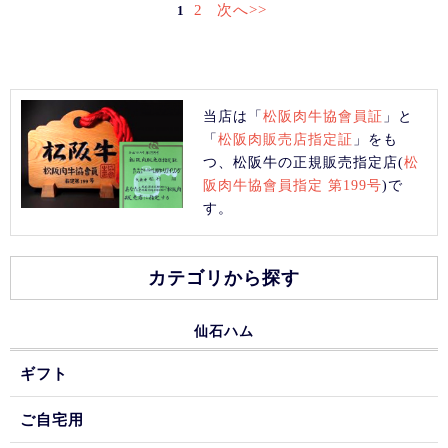
2
次へ>>
1
当店は「
松阪肉牛協會員証
」と
「
松阪肉販売店指定証
」をも
つ、松阪牛の正規販売指定店(
松
阪肉牛協會員指定 第199号
)で
す。
カテゴリから探す
仙石ハム
ギフト
ご自宅用