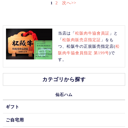
2
次へ>>
1
当店は「
松阪肉牛協會員証
」と
「
松阪肉販売店指定証
」をも
つ、松阪牛の正規販売指定店(
松
阪肉牛協會員指定 第199号
)で
す。
カテゴリから探す
仙石ハム
ギフト
ご自宅用