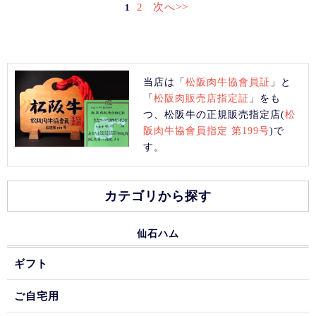
2
次へ>>
1
当店は「
松阪肉牛協會員証
」と
「
松阪肉販売店指定証
」をも
つ、松阪牛の正規販売指定店(
松
阪肉牛協會員指定 第199号
)で
す。
カテゴリから探す
仙石ハム
ギフト
ご自宅用