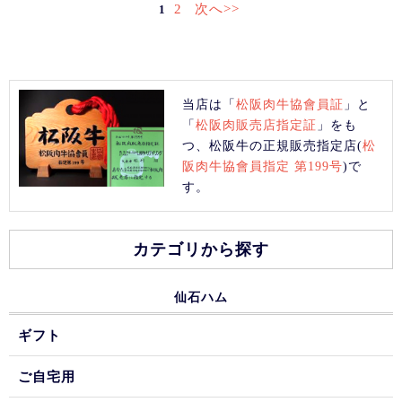
2
次へ>>
1
当店は「
松阪肉牛協會員証
」と
「
松阪肉販売店指定証
」をも
つ、松阪牛の正規販売指定店(
松
阪肉牛協會員指定 第199号
)で
す。
カテゴリから探す
仙石ハム
ギフト
ご自宅用