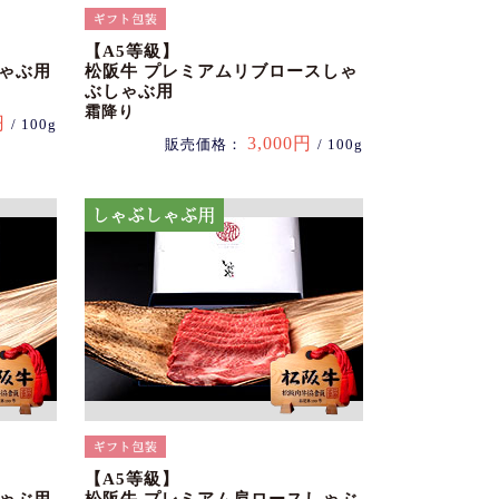
【A5等級】
しゃぶ用
松阪牛 プレミアムリブロースしゃ
ぶしゃぶ用
霜降り
円
/ 100g
3,000円
販売価格：
/ 100g
【A5等級】