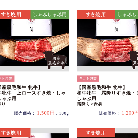
国産黒毛和牛 牝牛】
【国産黒毛和牛 牝牛】
牛牝牛 上ロースすき焼・しゃ
和牛牝牛 霜降りすき焼・
しゃぶ用
しゃぶ用
降り
霜降り×赤身
1,500円
1,200
販売価格：
/ 100g
販売価格：