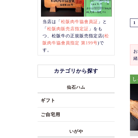
当店は「
松阪肉牛協會員証
」と
1
「
松阪肉販売店指定証
」をも
つ、松阪牛の正規販売指定店(
松
阪肉牛協會員指定 第199号
)で
す。
お
緒
カテゴリから探す
仙石ハム
ギフト
ご自宅用
いがや