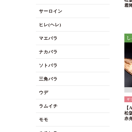
松
霜
サーロイン
ヒレ(ヘレ)
マエバラ
ナカバラ
ソトバラ
三角バラ
ウデ
ラムイチ
【
松
赤
モモ