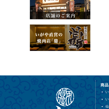
商品
い
い
仙