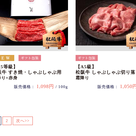
A5等級】
【A5級】
阪牛 すき焼・しゃぶしゃぶ用
松阪牛 しゃぶしゃぶ切り落
降り×赤身
霜降り
1,098円
1,050
販売価格：
/ 100g
販売価格：
2
次へ>>