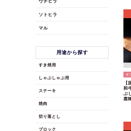
ウチヒラ
ソトヒラ
マル
用途から探す
すき焼用
しゃぶしゃぶ用
【
和
ステーキ
ぶ
霜
焼肉
切り落とし
ブロック