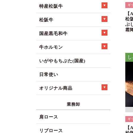
特産松阪牛
【
松
松阪牛
ぶ
霜
国産黒毛和牛
牛ホルモン
いがやもちぶた(国産)
日常使い
オリジナル商品
業務卸
肩ロース
【
リブロース