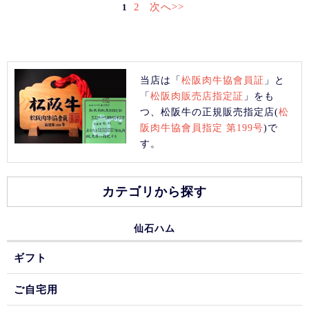
2
次へ>>
1
当店は「
松阪肉牛協會員証
」と
「
松阪肉販売店指定証
」をも
つ、松阪牛の正規販売指定店(
松
阪肉牛協會員指定 第199号
)で
す。
カテゴリから探す
仙石ハム
ギフト
ご自宅用