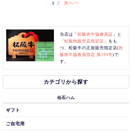
2
次へ>>
1
当店は「
松阪肉牛協會員証
」と
「
松阪肉販売店指定証
」をも
つ、松阪牛の正規販売指定店(
松
阪肉牛協會員指定 第199号
)で
す。
カテゴリから探す
仙石ハム
ギフト
ご自宅用