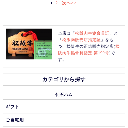
2
次へ>>
1
当店は「
松阪肉牛協會員証
」と
「
松阪肉販売店指定証
」をも
つ、松阪牛の正規販売指定店(
松
阪肉牛協會員指定 第199号
)で
す。
カテゴリから探す
仙石ハム
ギフト
ご自宅用