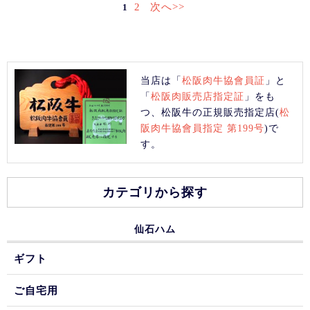
2
次へ>>
1
当店は「
松阪肉牛協會員証
」と
「
松阪肉販売店指定証
」をも
つ、松阪牛の正規販売指定店(
松
阪肉牛協會員指定 第199号
)で
す。
カテゴリから探す
仙石ハム
ギフト
ご自宅用