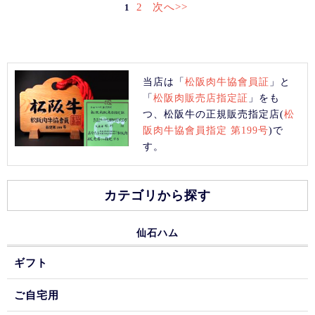
2
次へ>>
1
当店は「
松阪肉牛協會員証
」と
「
松阪肉販売店指定証
」をも
つ、松阪牛の正規販売指定店(
松
阪肉牛協會員指定 第199号
)で
す。
カテゴリから探す
仙石ハム
ギフト
ご自宅用