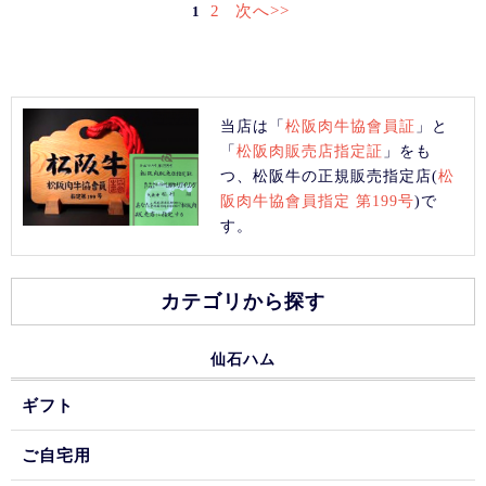
2
次へ>>
1
当店は「
松阪肉牛協會員証
」と
「
松阪肉販売店指定証
」をも
つ、松阪牛の正規販売指定店(
松
阪肉牛協會員指定 第199号
)で
す。
カテゴリから探す
仙石ハム
ギフト
ご自宅用