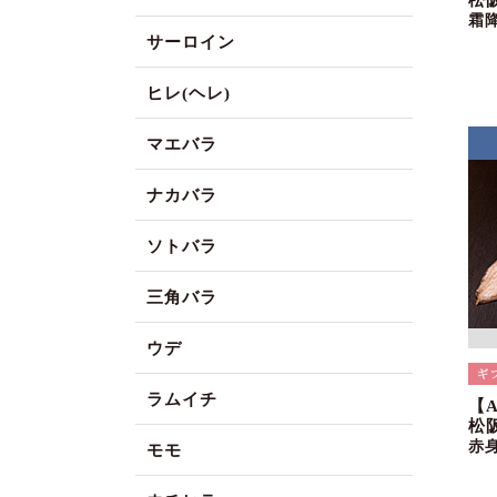
松
霜
サーロイン
ヒレ(ヘレ)
マエバラ
ナカバラ
ソトバラ
三角バラ
ウデ
ラムイチ
【
松阪
赤
モモ