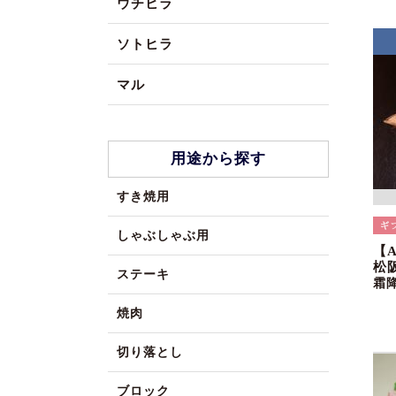
ウチヒラ
ソトヒラ
マル
用途から探す
すき焼用
しゃぶしゃぶ用
【
松
ステーキ
霜
焼肉
切り落とし
ブロック