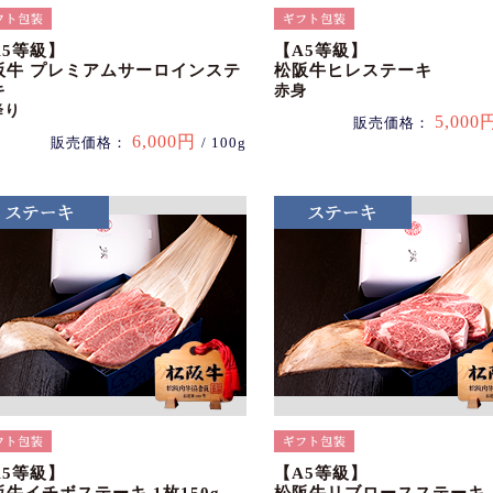
A5等級】
【A5等級】
阪牛 プレミアムサーロインステ
松阪牛ヒレステーキ
キ
赤身
降り
5,000
販売価格：
6,000円
販売価格：
/ 100g
A5等級】
【A5等級】