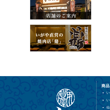
商品
い
い
仙