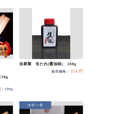
自家製 生たれ(醤油味) 180g
324 円
販売価格：
50g
円
/ 100g