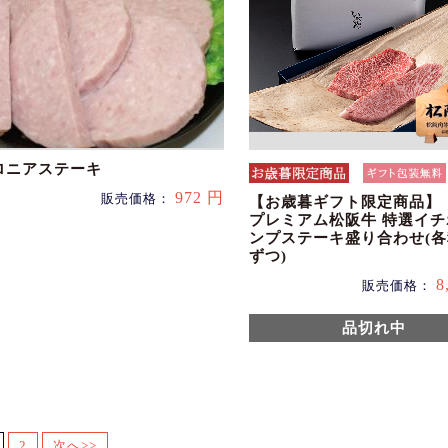
ロニアステーキ
972 円
販売価格：
【お歳暮ギフト限定商品】
プレミアム松阪牛 特選イ
ンプステーキ盛り合わせ(各
ずつ)
8
販売価格：
品切れ中
2
次へ>>