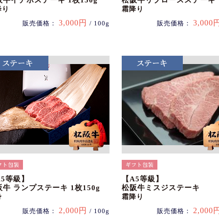
阪牛イチボステーキ 1枚150g
松阪牛リブロースステーキ
降り
霜降り
3,000円
3,000
販売価格：
/ 100g
販売価格：
A5等級】
【A5等級】
牛 ランプステーキ 1枚150g
松阪牛ミスジステーキ
身
霜降り
2,000円
2,000
販売価格：
/ 100g
販売価格：