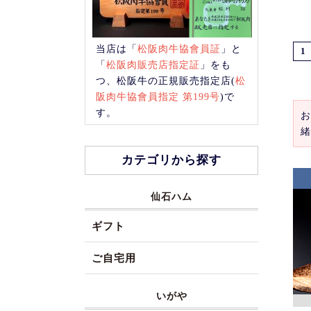
当店は「
松阪肉牛協會員証
」と
1
「
松阪肉販売店指定証
」をも
つ、松阪牛の正規販売指定店(
松
阪肉牛協會員指定 第199号
)で
す。
お
緒
カテゴリから探す
仙石ハム
ギフト
ご自宅用
いがや