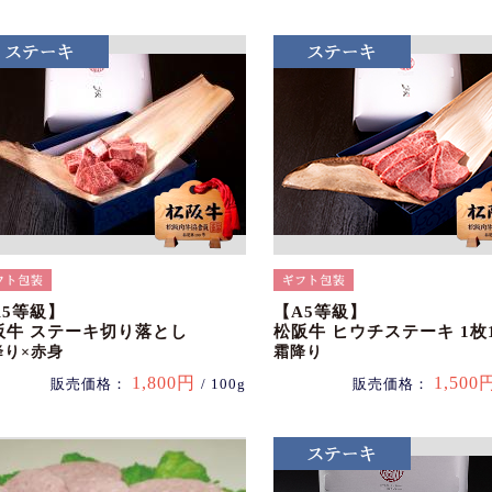
A5等級】
【A5等級】
阪牛 ステーキ切り落とし
松阪牛 ヒウチステーキ 1枚1
降り×赤身
霜降り
1,800円
1,500
販売価格：
/ 100g
販売価格：