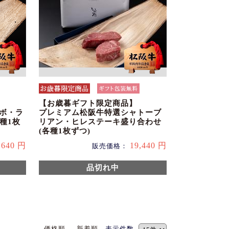
【お歳暮ギフト限定商品】
チボ・ラ
プレミアム松阪牛特選シャトーブ
種1枚
リアン・ヒレステーキ盛り合わせ
(各種1枚ずつ)
,640 円
19,440 円
販売価格：
品切れ中
価格順
新着順
表示件数