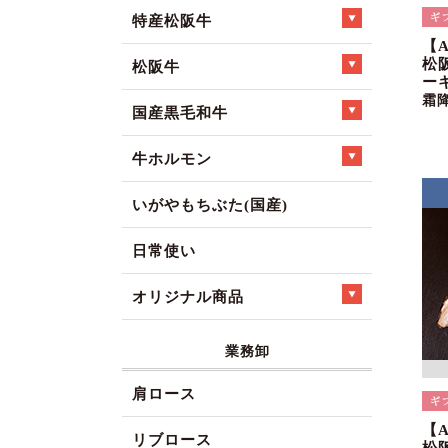
特産松阪牛
【
松
松阪牛
ー
霜
国産黒毛和牛
牛ホルモン
いがやもちぶた(国産)
日常使い
オリジナル商品
業務卸
肩ロース
【
リブロース