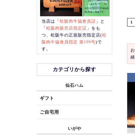
当店は「
松阪肉牛協會員証
」と
1
「
松阪肉販売店指定証
」をも
つ、松阪牛の正規販売指定店(
松
阪肉牛協會員指定 第199号
)で
す。
お
緒
カテゴリから探す
仙石ハム
ギフト
ご自宅用
いがや