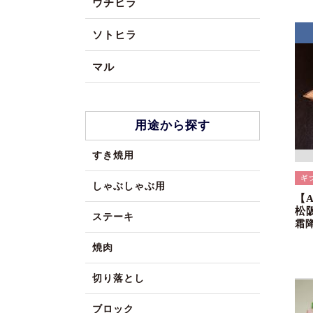
ウチヒラ
ソトヒラ
マル
用途から探す
すき焼用
しゃぶしゃぶ用
【
松
ステーキ
霜
焼肉
切り落とし
ブロック