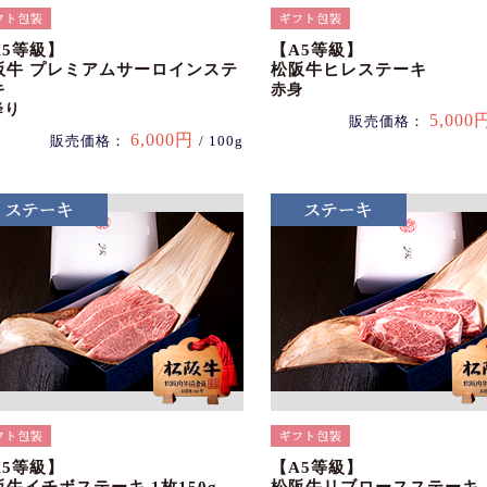
A5等級】
【A5等級】
阪牛 プレミアムサーロインステ
松阪牛ヒレステーキ
キ
赤身
降り
5,000
販売価格：
6,000円
販売価格：
/ 100g
A5等級】
【A5等級】