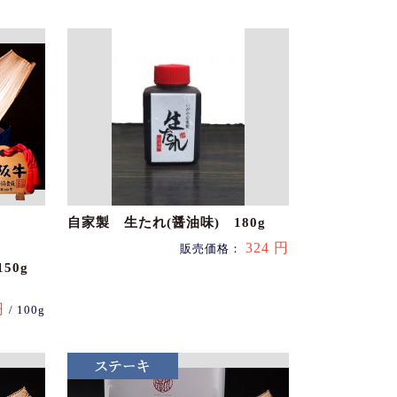
自家製 生たれ(醤油味) 180g
324 円
販売価格：
50g
円
/ 100g