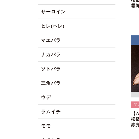
松
霜
サーロイン
ヒレ(ヘレ)
マエバラ
ナカバラ
ソトバラ
三角バラ
ウデ
ラムイチ
【
松阪
赤
モモ