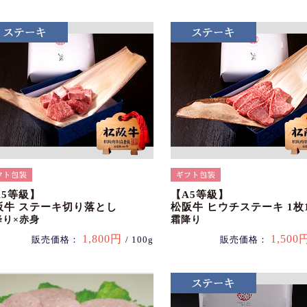
A5等級】
【A5等級】
阪牛 ステーキ切り落とし
松阪牛 ヒウチステーキ 1枚1
降り×赤身
霜降り
1,800円
1,500
販売価格：
/ 100g
販売価格：