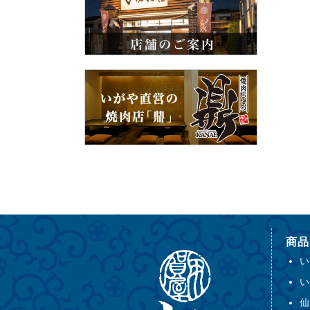
商品
い
い
仙