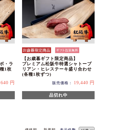
【お歳暮ギフト限定商品】
チボ・ラ
プレミアム松阪牛特選シャトーブ
種1枚
リアン・ヒレステーキ盛り合わせ
(各種1枚ずつ)
,640 円
19,440 円
販売価格：
品切れ中
価格順
新着順
表示件数