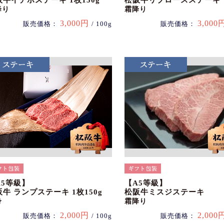
阪牛イチボステーキ 1枚150g
松阪牛リブロースステーキ
降り
霜降り
3,000円
3,000
販売価格：
/ 100g
販売価格：
A5等級】
【A5等級】
牛 ランプステーキ 1枚150g
松阪牛ミスジステーキ
身
霜降り
2,000円
2,000
販売価格：
/ 100g
販売価格：