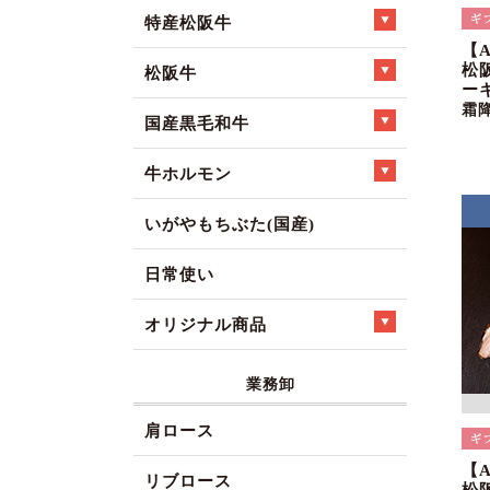
特産松阪牛
【
松
松阪牛
ー
霜
国産黒毛和牛
牛ホルモン
いがやもちぶた(国産)
日常使い
オリジナル商品
業務卸
肩ロース
【
リブロース