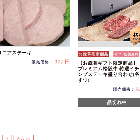
ロニアステーキ
972 円
販売価格：
【お歳暮ギフト限定商品】
プレミアム松阪牛 特選イ
ンプステーキ盛り合わせ(各
ずつ)
8
販売価格：
品切れ中
2
次へ>>