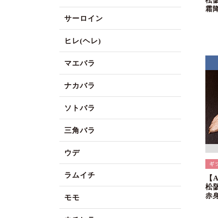
松
霜
サーロイン
ヒレ(ヘレ)
マエバラ
ナカバラ
ソトバラ
三角バラ
ウデ
ラムイチ
【
松阪
赤
モモ