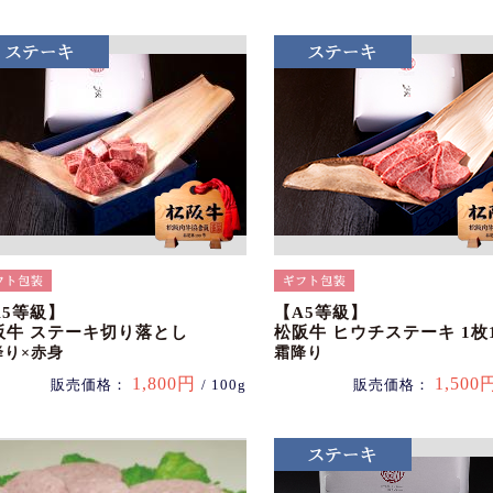
A5等級】
【A5等級】
阪牛 ステーキ切り落とし
松阪牛 ヒウチステーキ 1枚1
降り×赤身
霜降り
1,800円
1,500
販売価格：
/ 100g
販売価格：