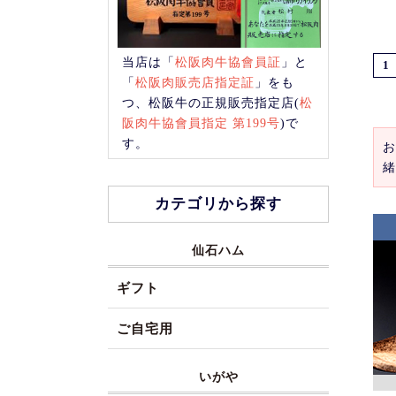
当店は「
松阪肉牛協會員証
」と
1
「
松阪肉販売店指定証
」をも
つ、松阪牛の正規販売指定店(
松
阪肉牛協會員指定 第199号
)で
す。
お
緒
カテゴリから探す
仙石ハム
ギフト
ご自宅用
いがや