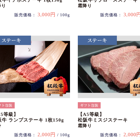
阪牛イチボステーキ 1枚150g
松阪牛リブロースステーキ
降り
霜降り
3,000円
3,000
販売価格：
/ 100g
販売価格：
A5等級】
【A5等級】
牛 ランプステーキ 1枚150g
松阪牛ミスジステーキ
身
霜降り
2,000円
2,000
販売価格：
/ 100g
販売価格：