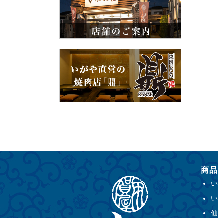
商品
い
い
仙