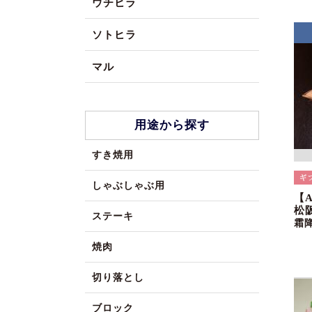
ウチヒラ
ソトヒラ
マル
用途から探す
すき焼用
しゃぶしゃぶ用
【
松
ステーキ
霜
焼肉
切り落とし
ブロック