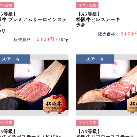
A5等級】
【A5等級】
阪牛 プレミアムサーロインステ
松阪牛ヒレステーキ
キ
赤身
降り
5,000
販売価格：
6,000円
販売価格：
/ 100g
A5等級】
【A5等級】