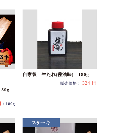
自家製 生たれ(醤油味) 180g
324 円
販売価格：
50g
円
/ 100g