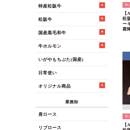
特産松阪牛
【
松
松阪牛
ー
霜
国産黒毛和牛
牛ホルモン
いがやもちぶた(国産)
日常使い
オリジナル商品
業務卸
肩ロース
【
リブロース