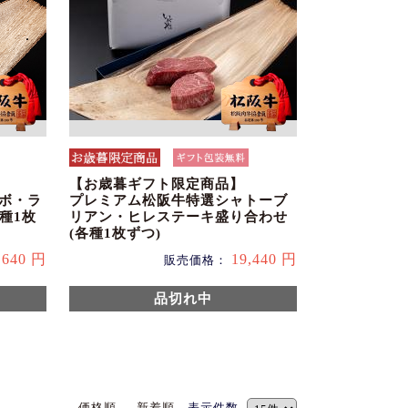
【お歳暮ギフト限定商品】
チボ・ラ
プレミアム松阪牛特選シャトーブ
種1枚
リアン・ヒレステーキ盛り合わせ
(各種1枚ずつ)
,640 円
19,440 円
販売価格：
品切れ中
価格順
新着順
表示件数