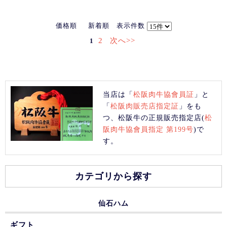
価格順
新着順
表示件数
2
次へ>>
1
当店は「
松阪肉牛協會員証
」と
「
松阪肉販売店指定証
」をも
つ、松阪牛の正規販売指定店(
松
阪肉牛協會員指定 第199号
)で
す。
カテゴリから探す
仙石ハム
ギフト