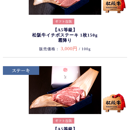
【A5等級】
松阪牛イチボステーキ 1枚150g
霜降り
3,000円
販売価格：
/ 100g
【A5等級】