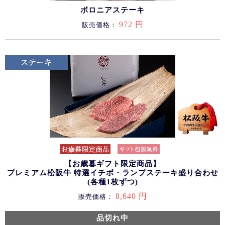
ボロニアステーキ
972 円
販売価格：
【お歳暮ギフト限定商品】
プレミアム松阪牛 特選イチボ・ランプステーキ盛り合わせ
(各種1枚ずつ)
8,640 円
販売価格：
品切れ中