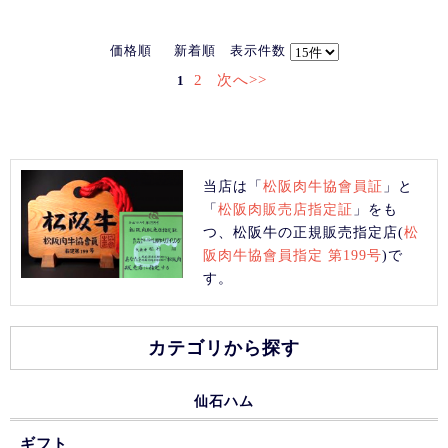
価格順
新着順
表示件数
2
次へ>>
1
当店は「
松阪肉牛協會員証
」と
「
松阪肉販売店指定証
」をも
つ、松阪牛の正規販売指定店(
松
阪肉牛協會員指定 第199号
)で
す。
カテゴリから探す
仙石ハム
ギフト