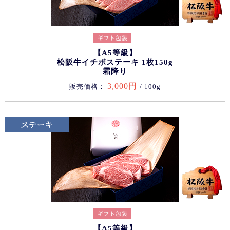
【A5等級】
松阪牛イチボステーキ 1枚150g
霜降り
3,000円
販売価格：
/ 100g
【A5等級】