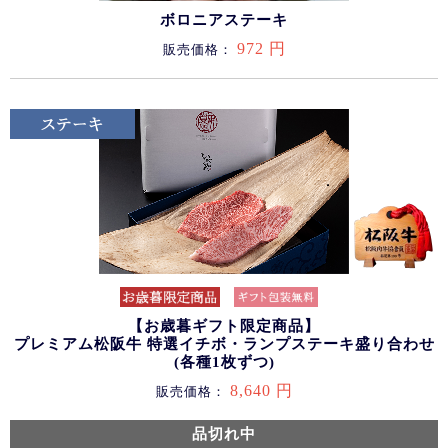
ボロニアステーキ
972 円
販売価格：
【お歳暮ギフト限定商品】
プレミアム松阪牛 特選イチボ・ランプステーキ盛り合わせ
(各種1枚ずつ)
8,640 円
販売価格：
品切れ中