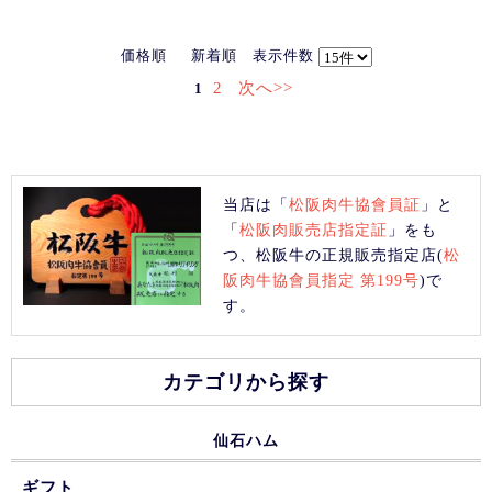
価格順
新着順
表示件数
2
次へ>>
1
当店は「
松阪肉牛協會員証
」と
「
松阪肉販売店指定証
」をも
つ、松阪牛の正規販売指定店(
松
阪肉牛協會員指定 第199号
)で
す。
カテゴリから探す
仙石ハム
ギフト