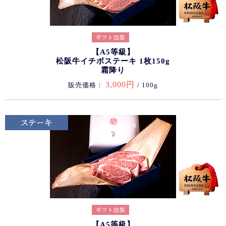
【A5等級】
松阪牛イチボステーキ 1枚150g
霜降り
3,000円
販売価格：
/ 100g
【A5等級】