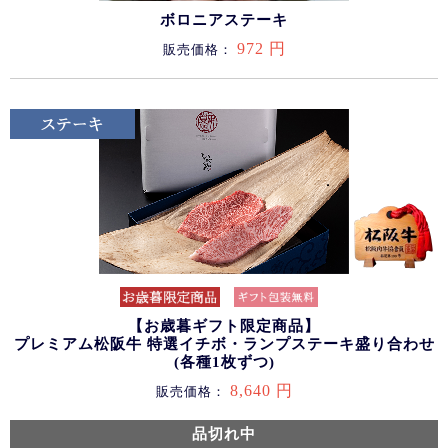
ボロニアステーキ
972 円
販売価格：
【お歳暮ギフト限定商品】
プレミアム松阪牛 特選イチボ・ランプステーキ盛り合わせ
(各種1枚ずつ)
8,640 円
販売価格：
品切れ中