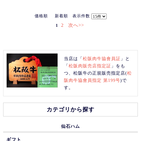
価格順
新着順
表示件数
2
次へ>>
1
当店は「
松阪肉牛協會員証
」と
「
松阪肉販売店指定証
」をも
つ、松阪牛の正規販売指定店(
松
阪肉牛協會員指定 第199号
)で
す。
カテゴリから探す
仙石ハム
ギフト