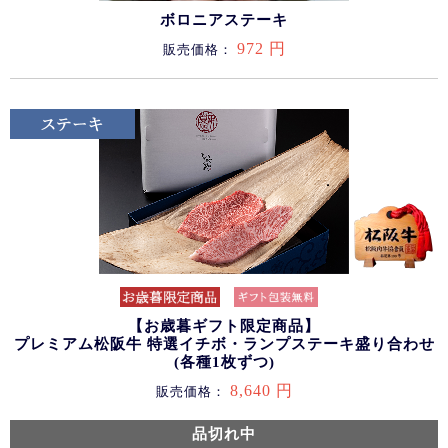
ボロニアステーキ
972 円
販売価格：
【お歳暮ギフト限定商品】
プレミアム松阪牛 特選イチボ・ランプステーキ盛り合わせ
(各種1枚ずつ)
8,640 円
販売価格：
品切れ中