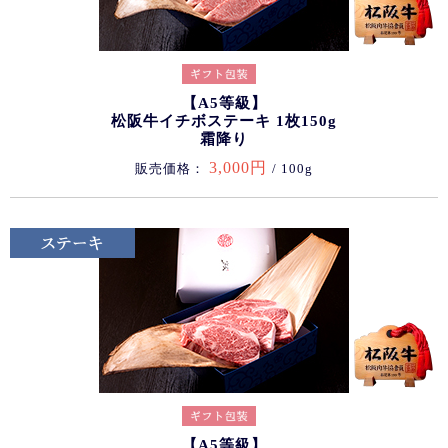
【A5等級】
松阪牛イチボステーキ 1枚150g
霜降り
3,000円
販売価格：
/ 100g
【A5等級】