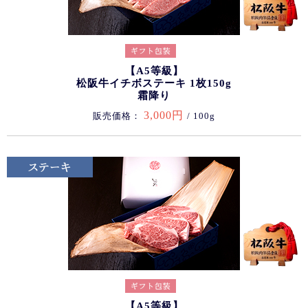
【A5等級】
松阪牛イチボステーキ 1枚150g
霜降り
3,000円
販売価格：
/ 100g
【A5等級】