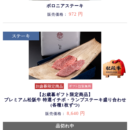
ボロニアステーキ
972 円
販売価格：
【お歳暮ギフト限定商品】
プレミアム松阪牛 特選イチボ・ランプステーキ盛り合わせ
(各種1枚ずつ)
8,640 円
販売価格：
品切れ中