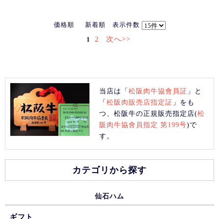
価格順
新着順
表示件数
2
次へ>>
1
当店は「
松阪肉牛協會員証
」と
「
松阪肉販売店指定証
」をも
つ、松阪牛の正規販売指定店(
松
阪肉牛協會員指定 第199号
)で
す。
カテゴリから探す
仙石ハム
ギフト