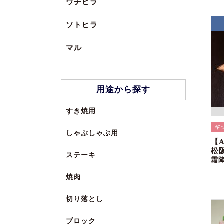
ウチヒラ
ソトヒラ
マル
用途から探す
すき焼用
しゃぶしゃぶ用
【
松
ステーキ
霜
焼肉
切り落とし
ブロック