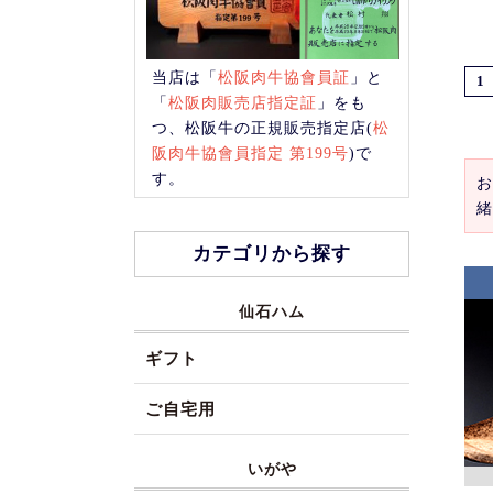
当店は「
松阪肉牛協會員証
」と
1
「
松阪肉販売店指定証
」をも
つ、松阪牛の正規販売指定店(
松
阪肉牛協會員指定 第199号
)で
す。
お
緒
カテゴリから探す
仙石ハム
ギフト
ご自宅用
いがや