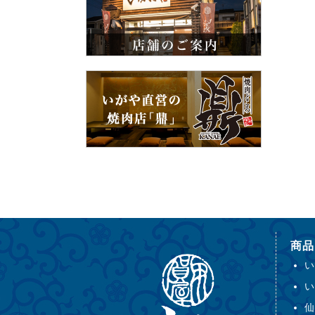
商品
い
い
仙