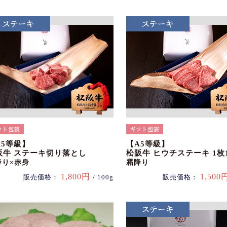
A5等級】
【A5等級】
阪牛 ステーキ切り落とし
松阪牛 ヒウチステーキ 1枚1
降り×赤身
霜降り
1,800円
1,500
販売価格：
/ 100g
販売価格：