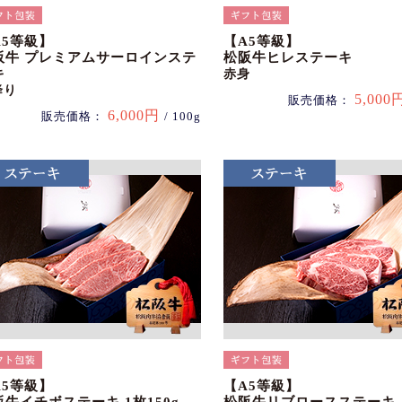
A5等級】
【A5等級】
阪牛 プレミアムサーロインステ
松阪牛ヒレステーキ
キ
赤身
降り
5,000
販売価格：
6,000円
販売価格：
/ 100g
A5等級】
【A5等級】