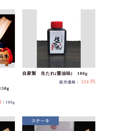
自家製 生たれ(醤油味) 180g
324 円
販売価格：
50g
円
/ 100g