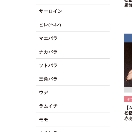
松
霜
サーロイン
ヒレ(ヘレ)
マエバラ
ナカバラ
ソトバラ
三角バラ
ウデ
ラムイチ
【
松阪
赤
モモ