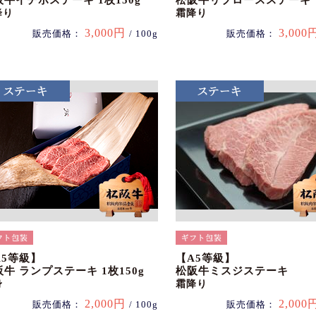
阪牛イチボステーキ 1枚150g
松阪牛リブロースステーキ
降り
霜降り
3,000円
3,000
販売価格：
/ 100g
販売価格：
A5等級】
【A5等級】
牛 ランプステーキ 1枚150g
松阪牛ミスジステーキ
身
霜降り
2,000円
2,000
販売価格：
/ 100g
販売価格：