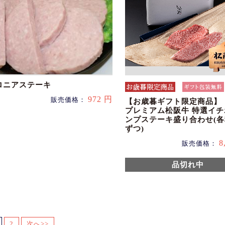
ロニアステーキ
972 円
販売価格：
【お歳暮ギフト限定商品】
プレミアム松阪牛 特選イ
ンプステーキ盛り合わせ(各
ずつ)
8
販売価格：
品切れ中
2
次へ>>