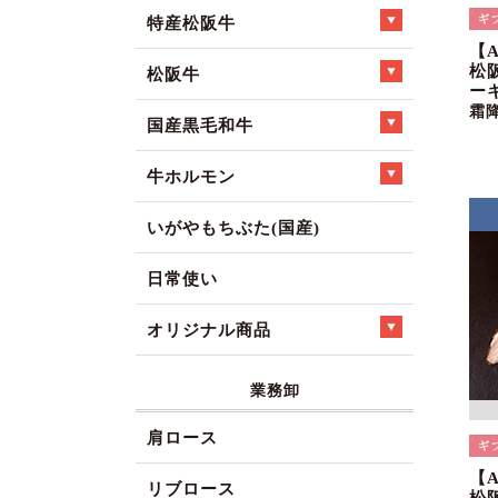
特産松阪牛
【
松
松阪牛
ー
霜
国産黒毛和牛
牛ホルモン
いがやもちぶた(国産)
日常使い
オリジナル商品
業務卸
肩ロース
【
リブロース