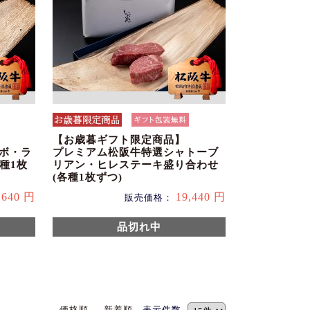
【お歳暮ギフト限定商品】
チボ・ラ
プレミアム松阪牛特選シャトーブ
種1枚
リアン・ヒレステーキ盛り合わせ
(各種1枚ずつ)
,640 円
19,440 円
販売価格：
品切れ中
価格順
新着順
表示件数