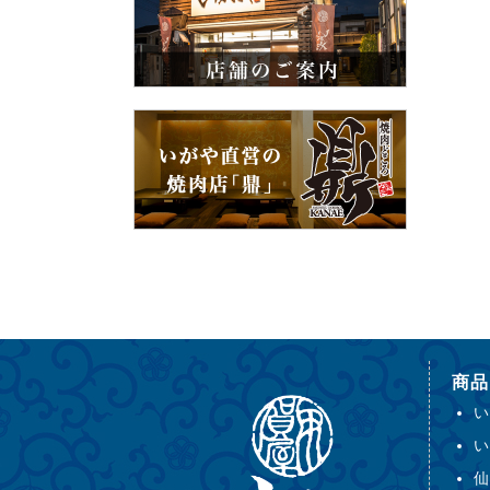
商品
い
い
仙