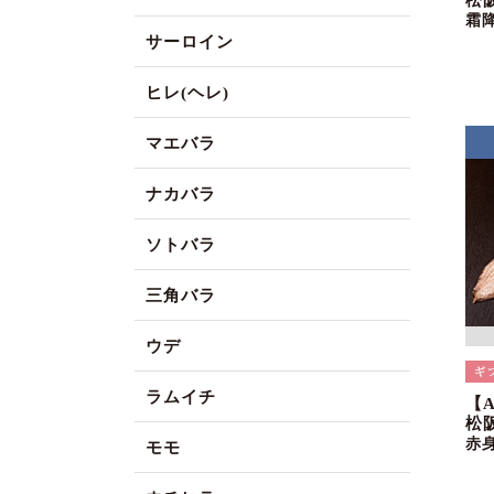
松
霜
サーロイン
ヒレ(ヘレ)
マエバラ
ナカバラ
ソトバラ
三角バラ
ウデ
ラムイチ
【
松阪
赤
モモ