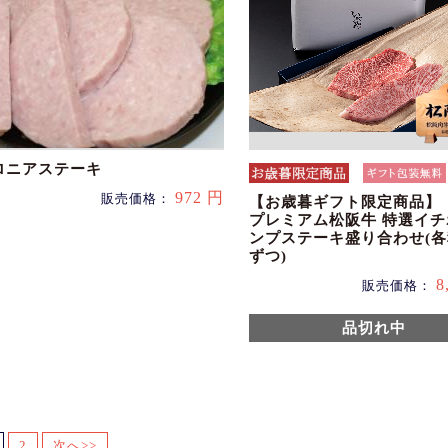
ロニアステーキ
972 円
販売価格：
【お歳暮ギフト限定商品】
プレミアム松阪牛 特選イ
ンプステーキ盛り合わせ(各
ずつ)
8
販売価格：
品切れ中
2
次へ>>