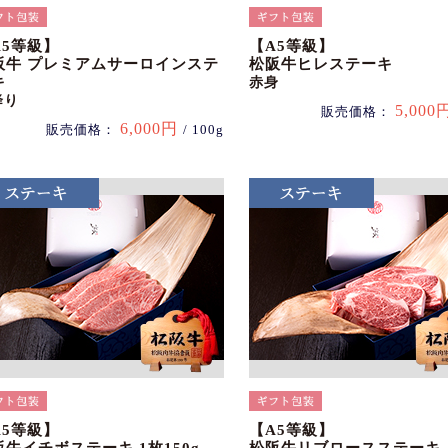
A5等級】
【A5等級】
阪牛 プレミアムサーロインステ
松阪牛ヒレステーキ
キ
赤身
降り
5,000
販売価格：
6,000円
販売価格：
/ 100g
A5等級】
【A5等級】