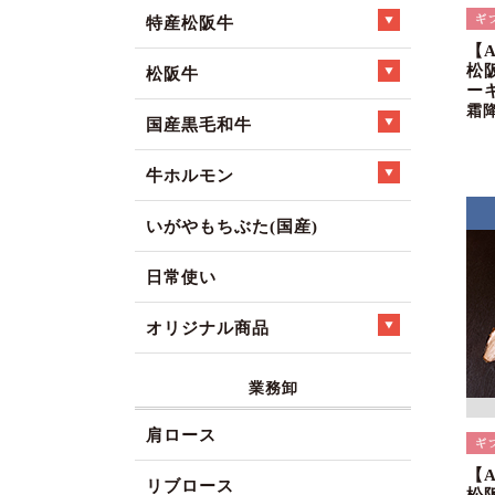
特産松阪牛
【
松
松阪牛
ー
霜
国産黒毛和牛
牛ホルモン
いがやもちぶた(国産)
日常使い
オリジナル商品
業務卸
肩ロース
【
リブロース