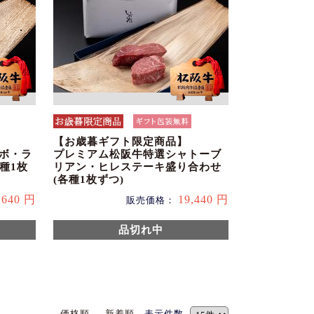
【お歳暮ギフト限定商品】
チボ・ラ
プレミアム松阪牛特選シャトーブ
種1枚
リアン・ヒレステーキ盛り合わせ
(各種1枚ずつ)
,640 円
19,440 円
販売価格：
品切れ中
価格順
新着順
表示件数