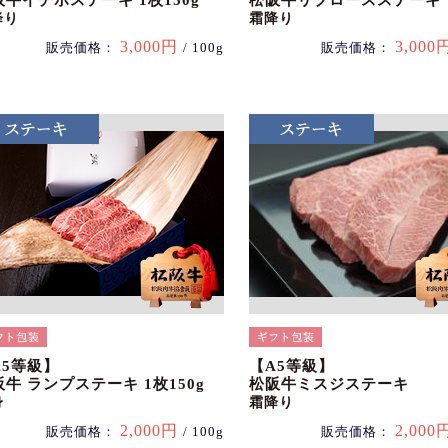
阪牛イチボステーキ 1枚150g
松阪牛リブロースステーキ
降り
霜降り
3,000円
3,000
販売価格：
/ 100g
販売価格：
A5等級】
【A5等級】
牛 ランプステーキ 1枚150g
松阪牛ミスジステーキ
身
霜降り
2,000円
2,000
販売価格：
/ 100g
販売価格：