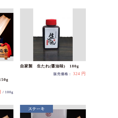
自家製 生たれ(醤油味) 180g
324 円
販売価格：
50g
円
/ 100g