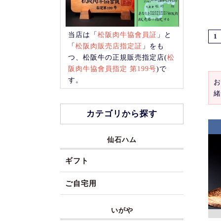
当店は「
松阪肉牛協會員証
」と
1
「
松阪肉販売店指定証
」をも
つ、松阪牛の正規販売指定店(
松
阪肉牛協會員指定 第199号
)で
す。
お
緒
カテゴリから探す
仙石ハム
ギフト
ご自宅用
いがや