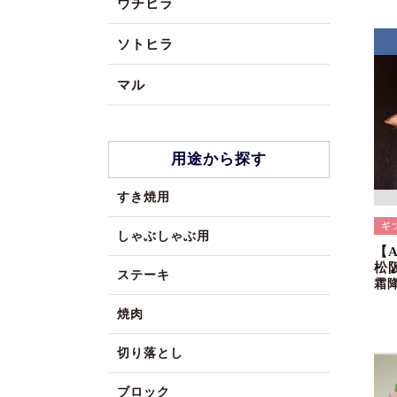
ウチヒラ
ソトヒラ
マル
用途から探す
すき焼用
しゃぶしゃぶ用
【
松
ステーキ
霜
焼肉
切り落とし
ブロック