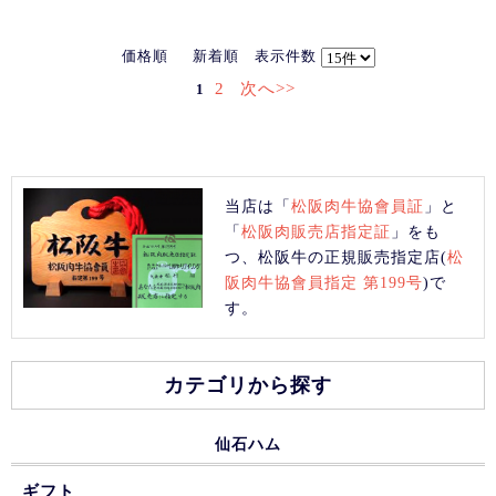
価格順
新着順
表示件数
2
次へ>>
1
当店は「
松阪肉牛協會員証
」と
「
松阪肉販売店指定証
」をも
つ、松阪牛の正規販売指定店(
松
阪肉牛協會員指定 第199号
)で
す。
カテゴリから探す
仙石ハム
ギフト