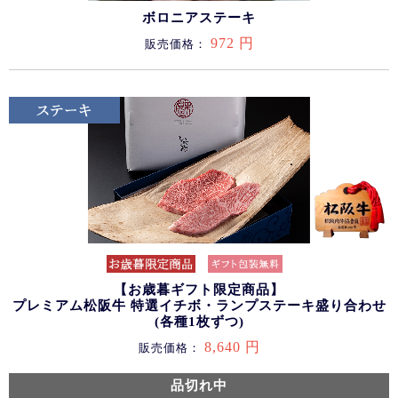
ボロニアステーキ
972 円
販売価格：
【お歳暮ギフト限定商品】
プレミアム松阪牛 特選イチボ・ランプステーキ盛り合わせ
(各種1枚ずつ)
8,640 円
販売価格：
品切れ中