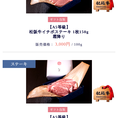
【A5等級】
松阪牛イチボステーキ 1枚150g
霜降り
3,000円
販売価格：
/ 100g
【A5等級】