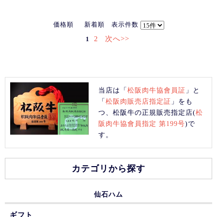
価格順
新着順
表示件数
2
次へ>>
1
当店は「
松阪肉牛協會員証
」と
「
松阪肉販売店指定証
」をも
つ、松阪牛の正規販売指定店(
松
阪肉牛協會員指定 第199号
)で
す。
カテゴリから探す
仙石ハム
ギフト