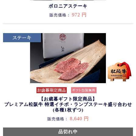
ボロニアステーキ
972 円
販売価格：
【お歳暮ギフト限定商品】
プレミアム松阪牛 特選イチボ・ランプステーキ盛り合わせ
(各種1枚ずつ)
8,640 円
販売価格：
品切れ中