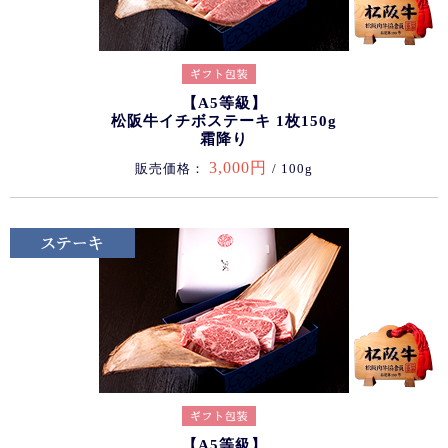
【A5等級】
松阪牛イチボステーキ 1枚150g
霜降り
3,000円
販売価格：
/ 100g
【A5等級】